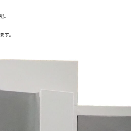
能。
ます。