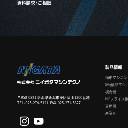
資料請求・ご相談
製品情報
横形マシニン
5軸横形マシ
複合機
〒950-0821 新潟県新潟市東区岡山1300番地
NCフライス
TEL：
025-274-5121
FAX：025-271-5827
専用機
産業別