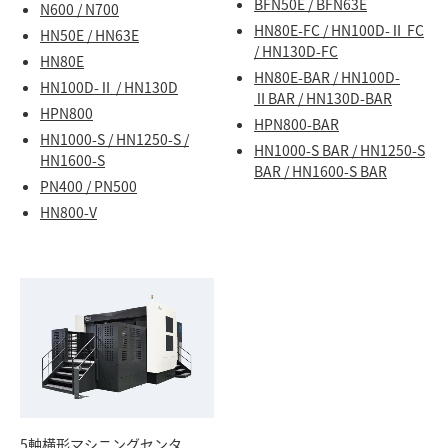
BFN50E / BFN63E
N600 / N700
HN80E-FC / HN100D-Ⅱ FC
HN50E / HN63E
/ HN130D-FC
HN80E
HN80E-BAR / HN100D-
HN100D-Ⅱ / HN130D
ⅡBAR / HN130D-BAR
HPN800
HPN800-BAR
HN1000-S / HN1250-S /
HN1000-S BAR / HN1250-S
HN1600-S
BAR / HN1600-S BAR
PN400 / PN500
HN800-V
5軸横形マシニングセンタ